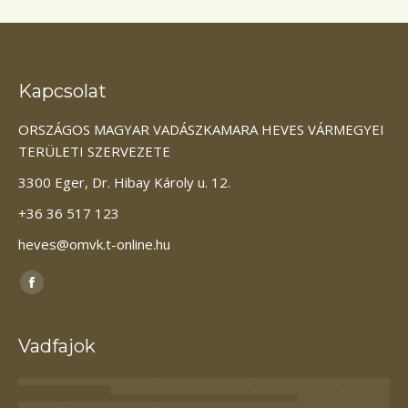
Kapcsolat
ORSZÁGOS MAGYAR VADÁSZKAMARA HEVES VÁRMEGYEI
TERÜLETI SZERVEZETE
3300 Eger, Dr. Hibay Károly u. 12.
+36 36 517 123
heves@omvk.t-online.hu
Itt vagyunk elérhetőek:
Facebook
page
opens
Vadfajok
in
new