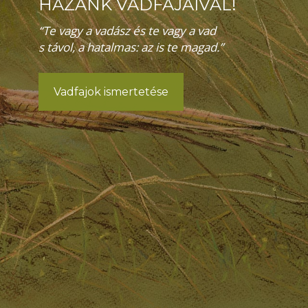
HAZÁNK VADFAJAIVAL!
“Te vagy a vadász és te vagy a vad
s távol, a hatalmas: az is te magad.”
Vadfajok ismertetése