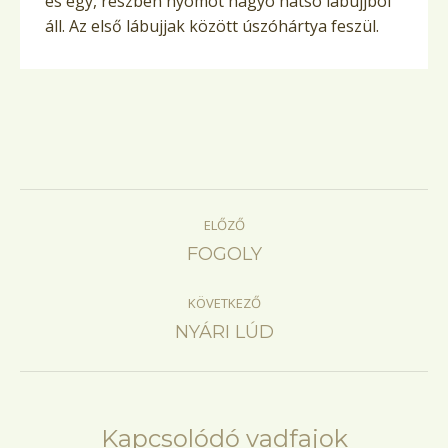
és egy, részben nyomot hagyó hátsó lábujjból
áll. Az első lábujjak között úszóhártya feszül.
Project
ELŐZŐ
navigation
Previous
FOGOLY
project:
KÖVETKEZŐ
Next
NYÁRI LÚD
project:
Kapcsolódó vadfajok