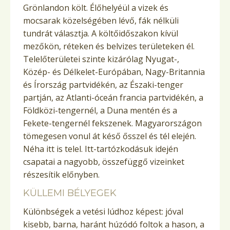
Grönlandon költ. Élőhelyéül a vizek és
mocsarak közelségében lévő, fák nélküli
tundrát választja. A költőidőszakon kívül
mezőkön, réteken és belvizes területeken él.
Telelőterületei szinte kizárólag Nyugat-,
Közép- és Délkelet-Európában, Nagy-Britannia
és Írország partvidékén, az Északi-tenger
partján, az Atlanti-óceán francia partvidékén, a
Földközi-tengernél, a Duna mentén és a
Fekete-tengernél fekszenek. Magyarországon
tömegesen vonul át késő ősszel és tél elején.
Néha itt is telel. Itt-tartózkodásuk idején
csapatai a nagyobb, összefüggő vizeinket
részesítik előnyben.
KÜLLEMI BÉLYEGEK
Különbségek a vetési lúdhoz képest: jóval
kisebb, barna, haránt húzódó foltok a hason, a