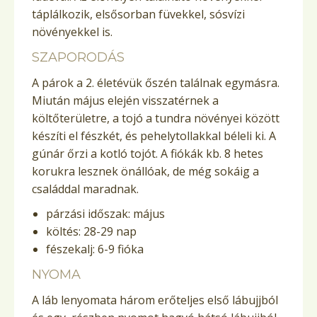
táplálkozik, elsősorban füvekkel, sósvízi
növényekkel is.
SZAPORODÁS
A párok a 2. életévük őszén találnak egymásra.
Miután május elején visszatérnek a
költőterületre, a tojó a tundra növényei között
készíti el fészkét, és pehelytollakkal béleli ki. A
gúnár őrzi a kotló tojót. A fiókák kb. 8 hetes
korukra lesznek önállóak, de még sokáig a
családdal maradnak.
párzási időszak: május
költés: 28-29 nap
fészekalj: 6-9 fióka
NYOMA
A láb lenyomata három erőteljes első lábujjból