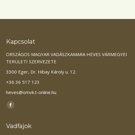
Kapcsolat
ORSZÁGOS MAGYAR VADÁSZKAMARA HEVES VÁRMEGYEI
TERÜLETI SZERVEZETE
3300 Eger, Dr. Hibay Károly u. 12.
+36 36 517 123
heves@omvk.t-online.hu
Itt vagyunk elérhetőek:
Facebook
page
opens
Vadfajok
in