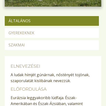
ÁLTALÁNOS
GYEREKEKNEK
SZAKMAI
ELNEVEZÉSEI
A ludak hímjét gúnárnak, nőstényét tojónak,
szaporulatát kislibának nevezzük.
ELŐFORDULÁSA
Eurázsia leggyakoribb lúdfaja. Észak-
Amerikában és Észak-Ázsiában, valamint