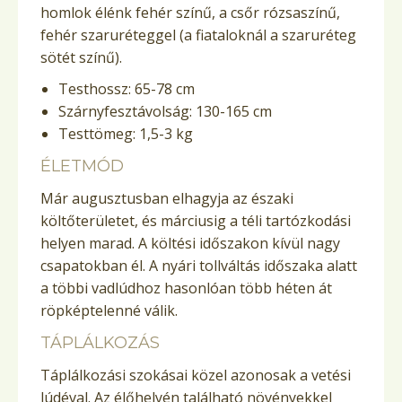
homlok élénk fehér színű, a csőr rózsaszínű,
fehér szaruréteggel (a fiataloknál a szaruréteg
sötét színű).
Testhossz: 65-78 cm
Szárnyfesztávolság: 130-165 cm
Testtömeg: 1,5-3 kg
ÉLETMÓD
Már augusztusban elhagyja az északi
költőterületet, és márciusig a téli tartózkodási
helyen marad. A költési időszakon kívül nagy
csapatokban él. A nyári tollváltás időszaka alatt
a többi vadlúdhoz hasonlóan több héten át
röpképtelenné válik.
TÁPLÁLKOZÁS
Táplálkozási szokásai közel azonosak a vetési
lúdéval. Az élőhelyén található növényekkel