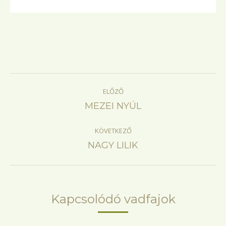
Project
ELŐZŐ
navigation
Previous
MEZEI NYÚL
project:
KÖVETKEZŐ
Next
NAGY LILIK
project:
Kapcsolódó vadfajok