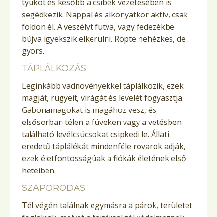
tyúkot és később a csibék vezetésében is
segédkezik. Nappal és alkonyatkor aktív, csak
földön él. A veszélyt futva, vagy fedezékbe
bújva igyekszik elkerülni. Röpte nehézkes, de
gyors.
TÁPLÁLKOZÁS
Leginkább vadnövényekkel táplálkozik, ezek
magját, rügyeit, virágát és levelét fogyasztja.
Gabonamagokat is magához vesz, és
elsősorban télen a füveken vagy a vetésben
található levélcsúcsokat csipkedi le. Állati
eredetű táplálékát mindenféle rovarok adják,
ezek életfontosságúak a fiókák életének első
heteiben.
SZAPORODÁS
Tél végén találnak egymásra a párok, területet