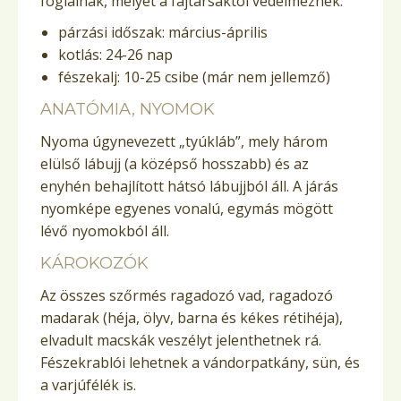
foglalnak, melyet a fajtársaktól védelmeznek.
párzási időszak: március-április
kotlás: 24-26 nap
fészekalj: 10-25 csibe (már nem jellemző)
ANATÓMIA, NYOMOK
Nyoma úgynevezett „tyúkláb”, mely három
elülső lábujj (a középső hosszabb) és az
enyhén behajlított hátsó lábujjból áll. A járás
nyomképe egyenes vonalú, egymás mögött
lévő nyomokból áll.
KÁROKOZÓK
Az összes szőrmés ragadozó vad, ragadozó
madarak (héja, ölyv, barna és kékes rétihéja),
elvadult macskák veszélyt jelenthetnek rá.
Fészekrablói lehetnek a vándorpatkány, sün, és
a varjúfélék is.