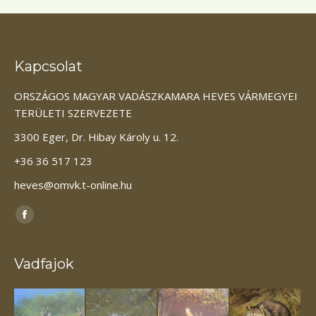
Kapcsolat
ORSZÁGOS MAGYAR VADÁSZKAMARA HEVES VÁRMEGYEI
TERÜLETI SZERVEZETE
3300 Eger, Dr. Hibay Károly u. 12.
+36 36 517 123
heves@omvk.t-online.hu
Itt vagyunk elérhetőek:
Facebook
page
opens
Vadfajok
in
new
window