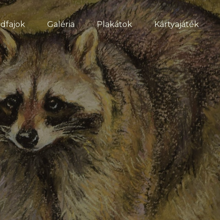
dfajok
Galéria
Plakátok
Kártyajáték