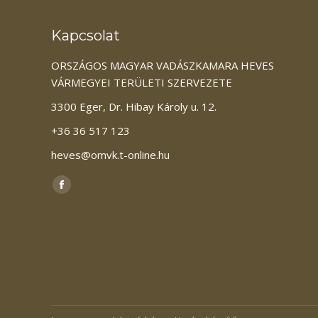
Kapcsolat
ORSZÁGOS MAGYAR VADÁSZKAMARA HEVES
VÁRMEGYEI TERÜLETI SZERVEZETE
3300 Eger, Dr. Hibay Károly u. 12.
+36 36 517 123
heves@omvk.t-online.hu
Itt vagyunk elérhetőek:
Facebook
page
opens
in
new
window