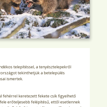
dékos telepítéssel, a tenyésztelepekről
zországot tekinthetjük a betelepülés
sai ismertek.
fehérrel keretezett fekete csík figyelhető
le erőteljesebb felépítésű, ettől esetlennek