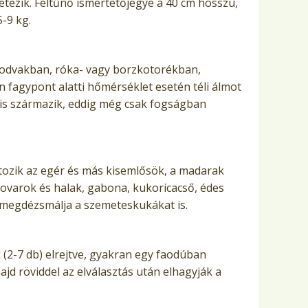
etezik. Feltűnő ismertetőjegye a 40 cm hosszú,
5-9 kg.
aodvakban, róka- vagy borzkotorékban,
n fagypont alatti hőmérséklet esetén téli álmot
e is származik, eddig még csak fogságban
ozik az egér és más kisemlősök, a madarak
 rovarok és halak, gabona, kukoricacső, édes
 megdézsmálja a szemeteskukákat is.
 (2-7 db) elrejtve, gyakran egy faodúban
ajd röviddel az elválasztás után elhagyják a