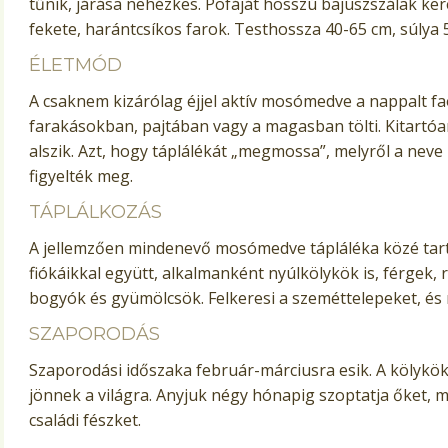
tűnik, járása nehézkes. Pofáját hosszú bajuszszálak ker
fekete, harántcsíkos farok. Testhossza 40-65 cm, súlya 
ÉLETMÓD
A csaknem kizárólag éjjel aktív mosómedve a nappalt f
farakásokban, pajtában vagy a magasban tölti. Kitartóa
alszik. Azt, hogy táplálékát „megmossa”, melyről a nev
figyelték meg.
TÁPLÁLKOZÁS
A jellemzően mindenevő mosómedve tápláléka közé tart
fiókáikkal együtt, alkalmanként nyúlkölykök is, férgek,
bogyók és gyümölcsök. Felkeresi a szeméttelepeket, és
SZAPORODÁS
Szaporodási időszaka február-márciusra esik. A kölykök
jönnek a világra. Anyjuk négy hónapig szoptatja őket, m
családi fészket.