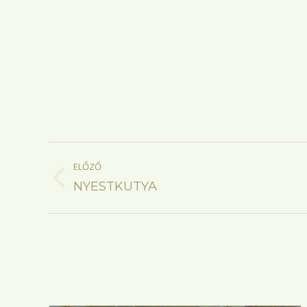
Project
ELŐZŐ
navigation
Previous
NYESTKUTYA
project: