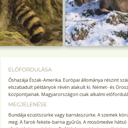
ELŐFORDULÁSA
Őshazája Észak-Amerika. Európai állománya részint szán
elszabadult példányok révén alakult ki. Német- és Oros
központjainak. Magyarországon csak alkalmi előfordulá
MEGJELENÉSE
Bundája ezüstszürke vagy barnásszürke. A szemek körül 
meg. A farok fekete-barna gyűrűs. A mosómedve hátsó fe