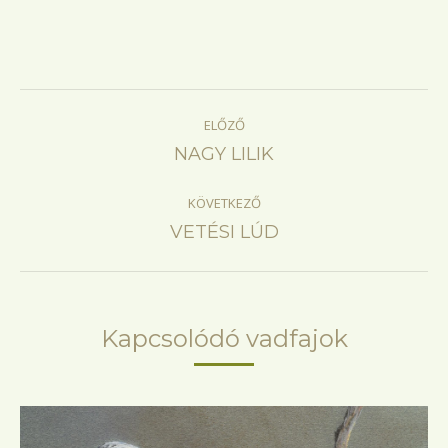
Project
ELŐZŐ
navigation
Previous
NAGY LILIK
project:
KÖVETKEZŐ
Next
VETÉSI LÚD
project:
Kapcsolódó vadfajok