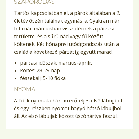
SZAPORODÁS
Tartós kapcsolatban él, a párok általában a 2.
életév őszén találnak egymásra. Gyakran már
február-márciusban visszatérnek a párzási
területre, és a sűrű nád vagy fű között
költenek. Két hónapnyi utódgondozás után a
család a következő párzásig együtt marad.
párzási időszak: március-április
költés: 28-29 nap
fészekalj: 5-10 fióka
NYOMA
A láb lenyomata három erőteljes első lábujjból
és egy, részben nyomot hagyó hátsó lábujjból
áll. Az első lábujjak között úszóhártya feszül.