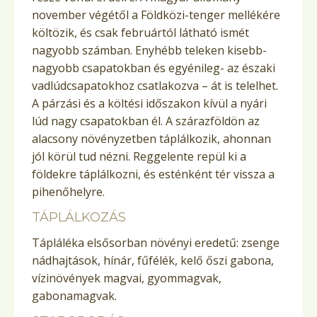
november végétől a Földközi-tenger mellékére
költözik, és csak februártól látható ismét
nagyobb számban. Enyhébb teleken kisebb-
nagyobb csapatokban és egyénileg- az északi
vadlúdcsapatokhoz csatlakozva – át is telelhet.
A párzási és a költési időszakon kívül a nyári
lúd nagy csapatokban él. A szárazföldön az
alacsony növényzetben táplálkozik, ahonnan
jól körül tud nézni. Reggelente repül ki a
földekre táplálkozni, és esténként tér vissza a
pihenőhelyre.
TÁPLÁLKOZÁS
Tápláléka elsősorban növényi eredetű: zsenge
nádhajtások, hínár, fűfélék, kelő őszi gabona,
vízinövények magvai, gyommagvak,
gabonamagvak.