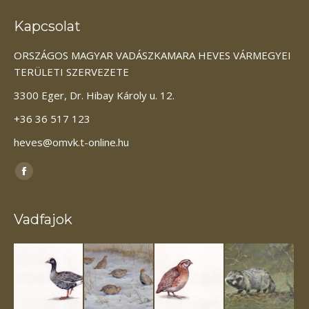
Kapcsolat
ORSZÁGOS MAGYAR VADÁSZKAMARA HEVES VÁRMEGYEI
TERÜLETI SZERVEZETE
3300 Eger, Dr. Hibay Károly u. 12.
+36 36 517 123
heves@omvk.t-online.hu
Itt vagyunk elérhetőek:
Facebook
page
opens
Vadfajok
in
new
window