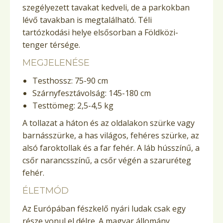
szegélyezett tavakat kedveli, de a parkokban
lévő tavakban is megtalálható. Téli
tartózkodási helye elsősorban a Földközi-
tenger térsége.
MEGJELENÉSE
Testhossz: 75-90 cm
Szárnyfesztávolság: 145-180 cm
Testtömeg: 2,5-4,5 kg
A tollazat a háton és az oldalakon szürke vagy
barnásszürke, a has világos, fehéres szürke, az
alsó faroktollak és a far fehér. A láb hússzínű, a
csőr narancsszínű, a csőr végén a szaruréteg
fehér.
ÉLETMÓD
Az Európában fészkelő nyári ludak csak egy
része vonul el délre. A magyar állomány