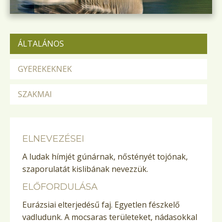
ÁLTALÁNOS
GYEREKEKNEK
SZAKMAI
ELNEVEZÉSEI
A ludak hímjét gúnárnak, nőstényét tojónak,
szaporulatát kislibának nevezzük.
ELŐFORDULÁSA
Eurázsiai elterjedésű faj. Egyetlen fészkelő
vadludunk. A mocsaras területeket, nádasokkal