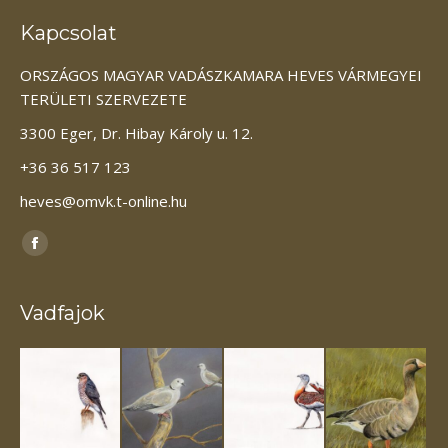
Kapcsolat
ORSZÁGOS MAGYAR VADÁSZKAMARA HEVES VÁRMEGYEI
TERÜLETI SZERVEZETE
3300 Eger, Dr. Hibay Károly u. 12.
+36 36 517 123
heves@omvk.t-online.hu
Itt vagyunk elérhetőek:
Facebook
page
opens
Vadfajok
in
new
window