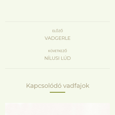
Project
ELŐZŐ
navigation
Previous
VADGERLE
project:
KÖVETKEZŐ
Next
NÍLUSI LÚD
project:
Kapcsolódó vadfajok