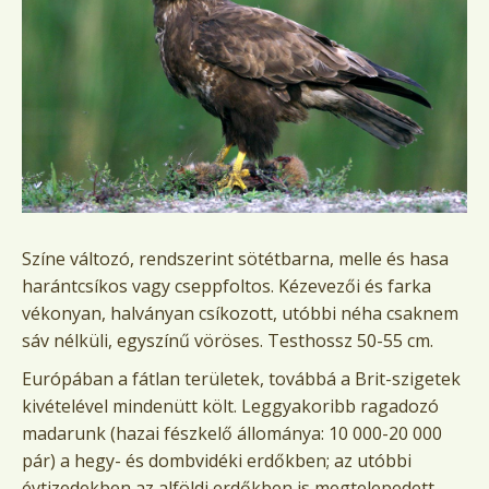
Színe változó, rendszerint sötétbarna, melle és hasa
harántcsíkos vagy cseppfoltos. Kézevezői és farka
vékonyan, halványan csíkozott, utóbbi néha csaknem
sáv nélküli, egyszínű vöröses. Testhossz 50-55 cm.
Európában a fátlan területek, továbbá a Brit-szigetek
kivételével mindenütt költ. Leggyakoribb ragadozó
madarunk (hazai fészkelő állománya: 10 000-20 000
pár) a hegy- és dombvidéki erdőkben; az utóbbi
évtizedekben az alföldi erdőkben is megtelepedett.