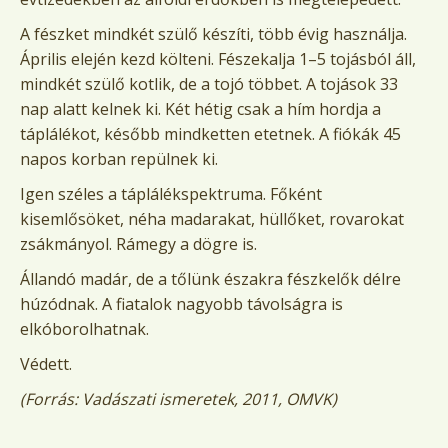
A fészket mindkét szülő készíti, több évig használja.
Április elején kezd költeni. Fészekalja 1–5 tojásból áll,
mindkét szülő kotlik, de a tojó többet. A tojások 33
nap alatt kelnek ki. Két hétig csak a hím hordja a
táplálékot, később mindketten etetnek. A fiókák 45
napos korban repülnek ki.
Igen széles a táplálékspektruma. Főként
kisemlősöket, néha madarakat, hüllőket, rovarokat
zsákmányol. Rámegy a dögre is.
Állandó madár, de a tőlünk északra fészkelők délre
húzódnak. A fiatalok nagyobb távolságra is
elkóborolhatnak.
Védett.
(Forrás: Vadászati ismeretek, 2011, OMVK)