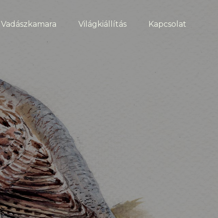
Vadászkamara
Világkiállítás
Kapcsolat