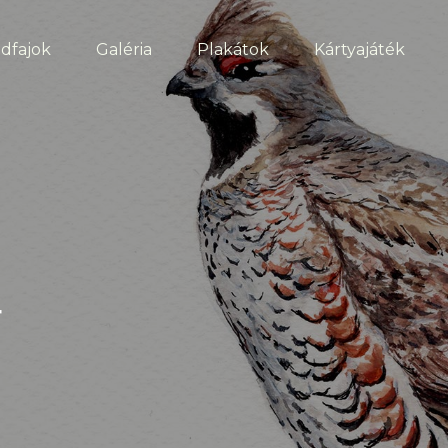
dfajok
Galéria
Plakátok
Kártyajáték
r