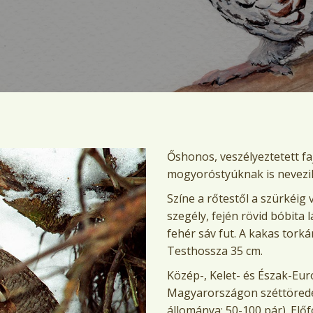
Őshonos, veszélyeztetett fa
mogyoróstyúknak is nevezi
Színe a rőtestől a szürkéig
szegély, fején rövid bóbita l
fehér sáv fut. A kakas torkán
Testhossza 35 cm.
Közép-, Kelet- és Észak-Eur
Magyarországon széttöredez
állománya: 50-100 pár). Elő