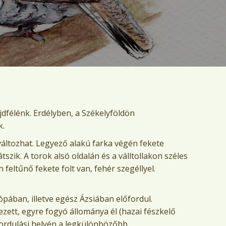
jdfélénk. Erdélyben, a Székelyföldön
k.
 változhat. Legyező alakú farka végén fekete
átszik. A torok alsó oldalán és a válltollakon széles
 feltűnő fekete folt van, fehér szegéllyel.
ópában, illetve egész Ázsiában előfordul.
ett, egyre fogyó állománya él (hazai fészkelő
fordulási helyén a legkülönbözőbb