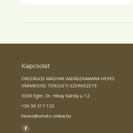
Kapcsolat
ORSZÁGOS MAGYAR VADÁSZKAMARA HEVES
VÁRMEGYEI TERÜLETI SZERVEZETE
3300 Eger, Dr. Hibay Károly u. 12.
+36 36 517 123
heves@omvk.t-online.hu
Itt vagyunk elérhetőek:
Facebook