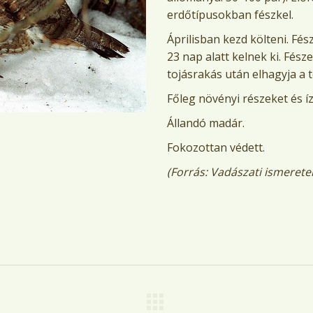
erdőtípusokban fészkel.
Áprilisban kezd költeni. Fész
23 nap alatt kelnek ki. Fész
tojásrakás után elhagyja a t
Főleg növényi részeket és í
Állandó madár.
Fokozottan védett.
(Forrás: Vadászati ismerete
Next