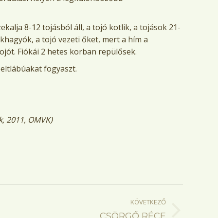
ekalja 8-12 tojásból áll, a tojó kotlik, a tojások 21-
ekhagyók, a tojó vezeti őket, mert a hím a
ojót. Fiókái 2 hetes korban repülősek.
zeltlábúakat fogyaszt.
k, 2011, OMVK)
KÖVETKEZŐ
CSÖRGŐ RÉCE