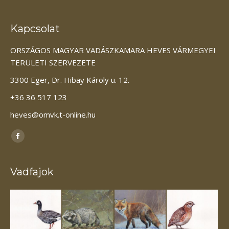
Kapcsolat
ORSZÁGOS MAGYAR VADÁSZKAMARA HEVES VÁRMEGYEI
TERÜLETI SZERVEZETE
3300 Eger, Dr. Hibay Károly u. 12.
+36 36 517 123
heves@omvk.t-online.hu
Itt vagyunk elérhetőek:
Facebook
page
opens
Vadfajok
in
new
window