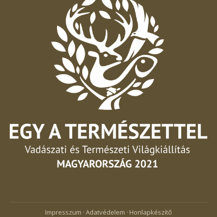
Impresszum
·
Adatvédelem
·
Honlapkészítő