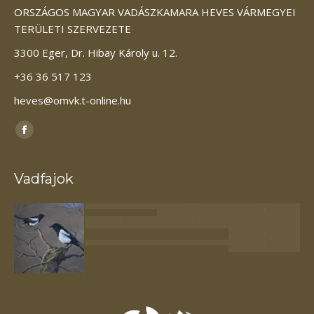
ORSZÁGOS MAGYAR VADÁSZKAMARA HEVES VÁRMEGYEI
TERÜLETI SZERVEZETE
3300 Eger, Dr. Hibay Károly u. 12.
+36 36 517 123
heves@omvk.t-online.hu
Itt vagyunk elérhetőek:
Facebook
page
opens
Vadfajok
in
new
window