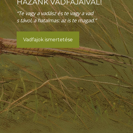
HAZÁNK VADFAJAIVAL!
“Te vagy a vadász és te vagy a vad
s távol, a hatalmas: az is te magad.”
Vadfajok ismertetése